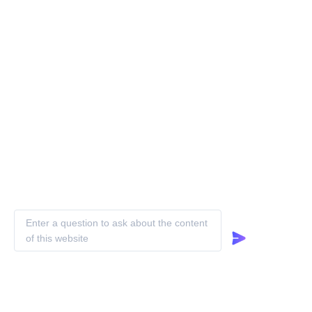
我们在开发用于柔性机器人和新能源设
备的杆接头方面有坚实的基础
我们在开发用于柔性机器人和新能源设备的杆接头方面有坚实
的基础
1) 新能源项目：传输系统，太阳能跟踪系统
2) 机器人：机器人手、臂、腿、脚中的关节，用于多自由度运
CN
动（例如，旋转、转动和倾斜），具有高灵活性和动态性能
3) 公司创始人王先生作为首席工程师在该领域工作超过30年，
革新了自润滑关节轴承的生产工艺，该工艺在行业内被广泛采
用，并至今仍然是标准