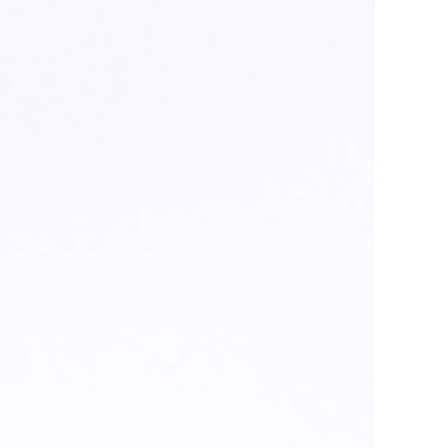
我们与中国著名大学合作进行方程式
赛车
我们与中国20多所著名大学合作
1) 与吉林大学合作10年，获得FSC方程式赛车冠军
2) 为中国的FSCC、FSEC、FSAC和Baja赛车提供全套刹车和悬
挂接头