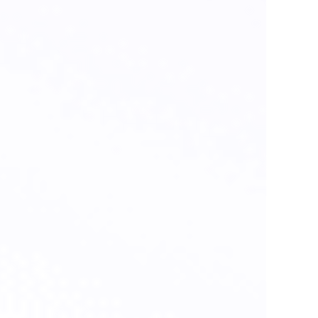
我们制作的刹车卡钳套件
1) 刹车盘
碳纤维盘或铝合金中心/铃铛 6061T6 或 7075T6 的铁钢盘
2) 刹车卡钳
活塞：2 个活塞，4 个活塞，6 个活塞，8 个活塞，
结构：2 件式，或带桥的 2 件式，或 1 件单体块，由铝锭制成
3) 集成机械驻车制动器 MPB 或电动马达作为执行器的电动驻车
制动器 EPB 的刹车卡钳