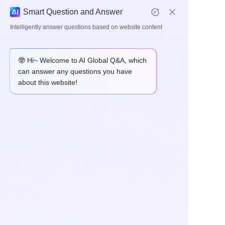
Smart Question and Answer
Intelligently answer questions based on website content
我们在2024年制造巴哈越野赛车
🤓 Hi~ Welcome to AI Global Q&A, which
can answer any questions you have
about this website!
我们用大部分自制底盘部件建造了这款巴哈越野赛车：
首页
1) 悬挂臂，配有我们的杆端接头和球形接头单球
2) 转向架 + 快速释放轮毂到方向盘
3) 刹车和轮子：前6活塞卡钳 + 后4活塞卡钳 + 盘 + 支架 + 轮毂
关于
+ CV接头 + 半轴
4) 踏板箱：离合器、刹车、油门踏板 + CNC主缸，漂移刹车用
手刹
产品
5) 计划建造电动机与燃油发动机
应用
新闻
联系